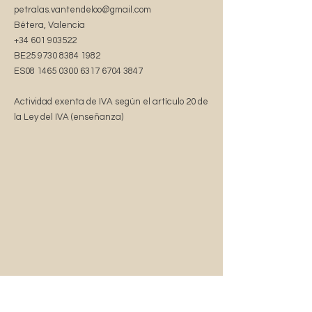
petralas.vantendeloo@gmail.com
Sound of the Zodiac nodigt je uit om even stil
Bétera, Valencia
te staan, te voelen, te luisteren, en te
+34 601 903522
genieten.
BE25
9730 8384 1982
ES08
1465 0300 6317 6704
3847
• Ceramic
• 11 oz mug dimensions: height 3.85" (9.8
Actividad exenta de IVA según el artículo 20 de
cm), diameter 3.35" (8.5 cm)
la Ley del IVA (enseñanza)
• Lead and BPA-free material
• Glossy finish
• Dishwasher and microwave safe