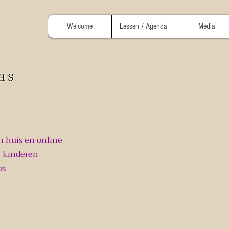
Welcome
Lessen / Agenda
Media
n huis en online
 kinderen
us