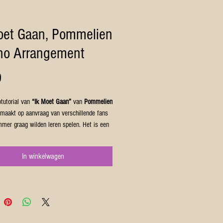
oet Gaan, Pommelien
ano Arrangement
Prijs
0
tutorial van
“Ik Moet Gaan”
van
Pommelien
maakt op aanvraag van verschillende fans
mmer graag wilden leren spelen. Het is een
n ritmisch stuk uit Pommelien’s nieuwste
doe
, en ik heb mijn best gedaan om de
In winkelwagen
en het karakter van het originele nummer zo
ijk te behouden.
ur is bedoeld voor pianisten van een
tot gevorderd niveau, en de piano tutorial
ogelijkheid om het nummer niet alleen te