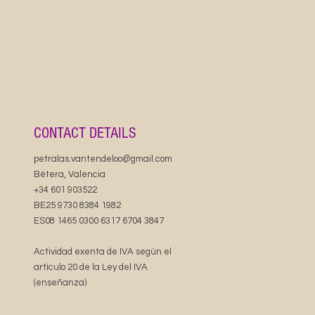
d pianists and the tutorial can be used not
udy and practice the piece, but also as a
rsion or accompaniment to sing along.
music is available in
PDF format
and
of
five pages
.
 the best of luck and a lot of joy while
nd playing this beautiful song.
CONTACT DETAILS
petralas.vantendeloo@gmail.com
Bétera, Valencia
+34 601 903522
BE25 9730 8384 1982
ES08 1465 0300 6317 6704 3847
Actividad exenta de IVA según el
artículo 20 de la Ley del IVA
(enseñanza)