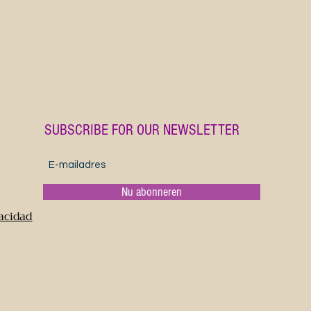
to advance
only to st
karaoke ve
The sheet 
consists 
I wish you
studying a
SUBSCRIBE FOR OUR NEWSLETTER
Nu abonneren
vacidad