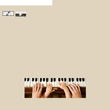
leren spel
of als stu
Zo kun je
pianobegel
De bladmu
omvat
vij
Ik wens je
instuderen
______
ThisMusic
Thijs
was c
wanted to 
It’s a pow
latest al
preserve t
original. 