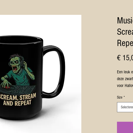
Musi
Scre
Repe
€ 15,
Een leuk e
deze zwar
voor Hallo
Deze mok 
Size
*
Halloweenp
Ideaal vo
Selectere
dagelijkse
Productei