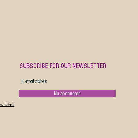
A fun and 
black 15o
enthusiast
Halloween 
Ideal for 
their daily
SUBSCRIBE FOR OUR NEWSLETTER
Product fe
- Glossy c
- Microwa
- Made in 
Nu abonneren
- 15oz cap
vacidad
- Lead and
Care instr
- Clean i
water and