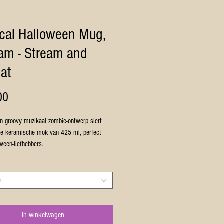
cal Halloween Mug,
am - Stream and
at
Prijs
00
n groovy muzikaal zombie-ontwerp siert
te keramische mok van 425 ml, perfect
ween-liefhebbers.
voegt een vleugje muzikaal
lezier toe aan je ochtendkoffie of -thee.
or volwassenen die wat humor in hun
n
 routine willen brengen.
genschappen
In winkelwagen