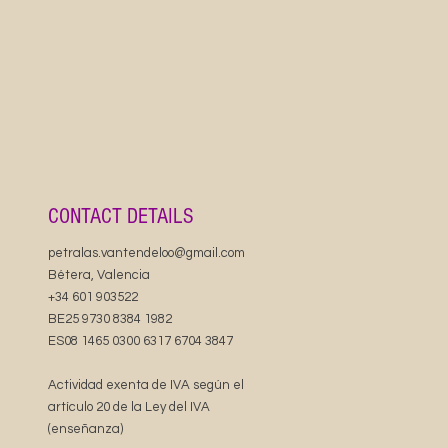
groovy musical zombie design adorns this
z ceramic mug, perfect for Halloween
s. This mug adds a touch of musical
fun to your morning coffee or tea routine.
adults looking to inject some humor into
 routine.
CONTACT DETAILS
atures
eramic material
petralas.vantendeloo@gmail.com
ve and dishwasher-safe
Bétera, Valencia
China
+34 601 903522
acity
BE25 9730 8384 1982
 BPA-free
ES08 1465 0300 6317 6704 3847
uctions
Actividad exenta de IVA según el
n dishwasher or wash by hand with warm
artículo 20 de la Ley del IVA
 dish soap
(enseñanza)