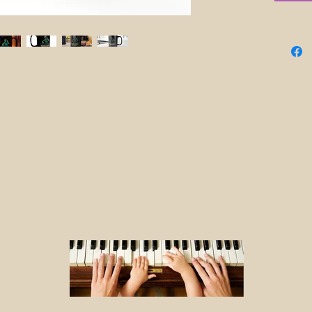
- Glanzen
l- Magnet
- Gemaakt
- Inhoud 
- Lood- en
Onderhoud
- Reinige
met warm 
EU-vertege
petralas.v
Generiek m
Ierland vol
1999/44/E
volwassen
Onderhouds
Reinigen 
met warm 