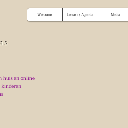
Welcome
Lessen / Agenda
Media
n huis en online
 kinderen
us