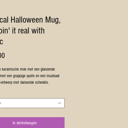
cal Halloween Mug,
in' it real with
c
Prijs
00
e keramische mok met een glanzende
 met een grappige quote en een muzikaal
-ontwerp met dansende schedels.
or muziekliefhebbers met gevoel voor
r gezellige ochtenden of om een ​​vleugje
n
 toe te voegen aan je koffiepauze.
eau voor Halloween- en muziekliefhebbers.
nmerken
In winkelwagen