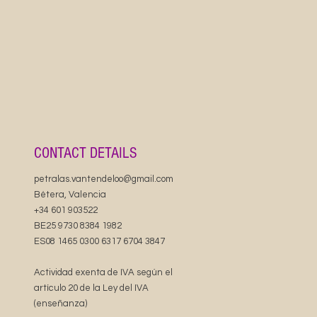
ramic mug with a glossy finish featuring a
te and musical Halloween design with
ulls. Perfect for music lovers with a sense
Great for cozy mornings or adding a touch
to your coffee break. Ideal gift for
enthusiasts and music aficionados.
atures
acity
CONTACT DETAILS
r microwave and dishwasher
p handle for comfortable use
petralas.vantendeloo@gmail.com
 BPA-free for peace of mind
Bétera, Valencia
for adults
+34 601 903522
BE25 9730 8384 1982
uctions
ES08 1465 0300 6317 6704 3847
n dishwasher or wash by hand with warm
 dish soap
Actividad exenta de IVA según el
artículo 20 de la Ley del IVA
(enseñanza)