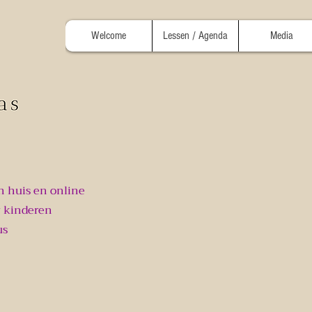
Welcome
Lessen / Agenda
Media
n huis en online
 kinderen
us