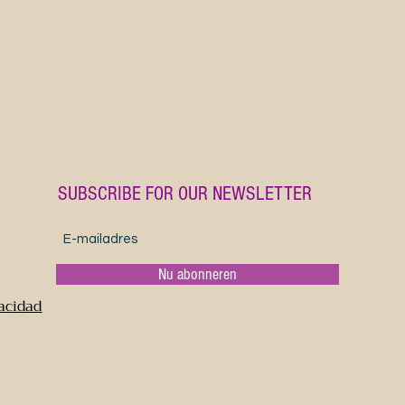
A black ce
funny quo
dancing sk
of humor. 
of whimsy 
Halloween 
Product fe
- 15oz cap
SUBSCRIBE FOR OUR NEWSLETTER
- Safe fo
- Easy-gri
- Lead and
- Suitable 
Nu abonneren
vacidad
Care instr
- Clean i
water and