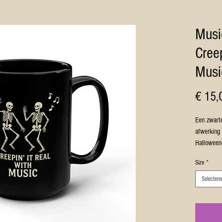
Musi
Creep
Musi
€ 15,
Een zwart
afwerking
Halloween
Perfect vo
Size
*
humor.
Ideaal voo
Selectere
speelsheid
Ideaal cad
Productke