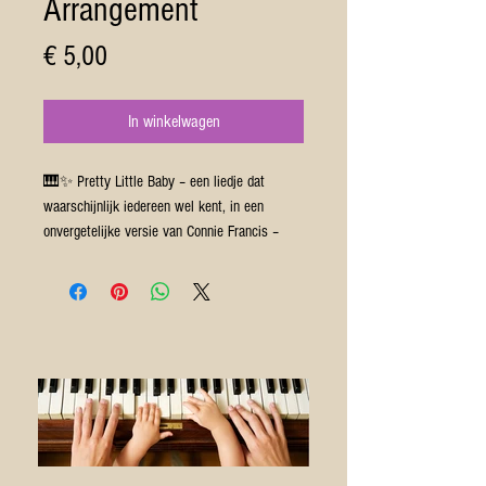
Arrangement
Prijs
€ 5,00
In winkelwagen
🎹✨ Pretty Little Baby – een liedje dat
waarschijnlijk iedereen wel kent, in een
onvergetelijke versie van Connie Francis –
krijgt nu een zomerse make-over!
Dit nieuwe piano-arrangement is speciaal
opgedragen aan mijn leerlinge Hannah, als
dank voor haar enthousiasme en muzikaliteit.
Ik maakte een makkelijke en lichte
zomerversie die perfect is voor
beginnende pianisten.
Beschikbaar in PDF-Formaat