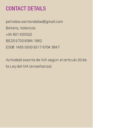
CONTACT DETAILS
petralas.vantendeloo@gmail.com
Bétera, Valencia
+34 601 903522
BE25
9730 8384 1982
ES08
1465 0300 6317 6704
3847
Actividad exenta de IVA según el artículo 20 de
la Ley del IVA (enseñanza)