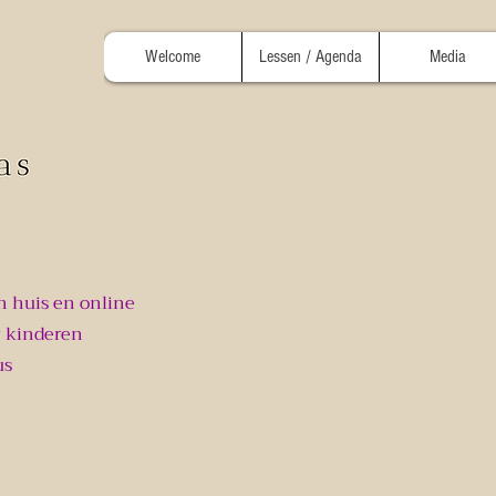
Welcome
Lessen / Agenda
Media
n huis en online
 kinderen
us