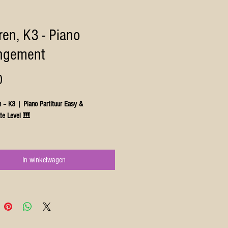
ren, K3 - Piano
ngement
Prijs
0
n – K3 | Piano Partituur Easy &
te Level
🎹
elf het magische lied
“Toveren” van K3
op
deze prachtige piano-arrangementen in
In winkelwagen
y Level
als
Intermediate Level
!
l bevat:
ls in één pakket
na’s bladmuziek
kbaar in
PDF-formaat