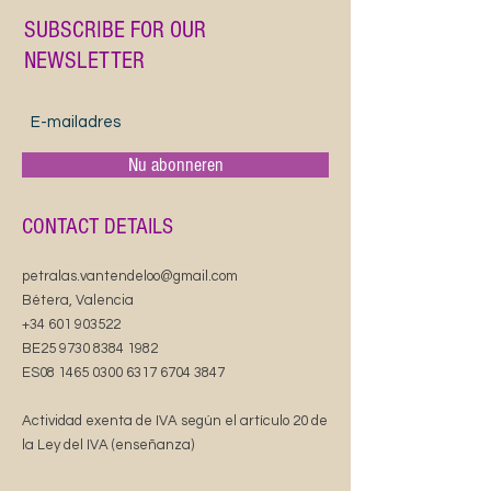
SUBSCRIBE FOR OUR
NEWSLETTER
Nu abonneren
CONTACT DETAILS
petralas.vantendeloo@gmail.com
Bétera, Valencia
+34 601 903522
BE25
9730 8384 1982
ES08
1465 0300 6317 6704
3847
Actividad exenta de IVA según el artículo 20 de
la Ley del IVA (enseñanza)