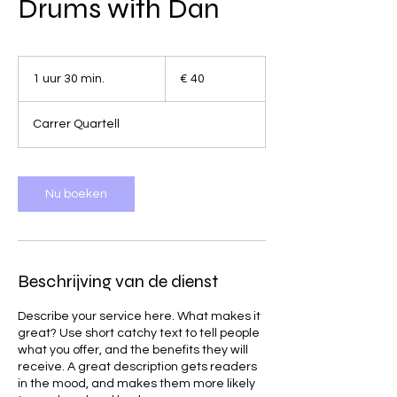
Drums with Dan
40
euro
1 uur 30 min.
1
€ 40
u
u
Carrer Quartell
3
0
m
i
Nu boeken
n
.
Beschrijving van de dienst
Describe your service here. What makes it
great? Use short catchy text to tell people
what you offer, and the benefits they will
receive. A great description gets readers
in the mood, and makes them more likely